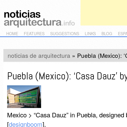
Main menu
Skip to primary content
Skip to secondary content
HOME
FEATURES
SUGGESTIONS
LINKS
BLOG
ESP
noticias de arquitectura
»
Puebla (Mexico): 
Puebla (Mexico): ‘Casa Dauz’ b
Mexico > “Casa Dauz” in Puebla, designed
[
designboom
].