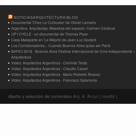
NOTICIASARQUITECTURA/BLOG
Documental 'Chez Le Corbusier' de Olivier Lemaire
Argentina. Arquitectas. Maestras del espacio: Carmen Córdova
UP↑CYCLE - un documental de Thomas Piper
Casa Malaparte en 'Le Mépris' de Jean-Luc Godard
Los Corroboradores... Cuando Buenos Aires quiso ser París
BAFICI 2018 - Buenos Aires Festival Internacional de Cine Independiente >
Arquitectura
Video: Arquitectos Argentinos - Clorindo Testa
Video: Arquitectos Argentinos - Claudio Caveri
Video: Arquitectos Argentinos - Mario Roberto Álvarez
Video: Arquitectos Argentinos - Francisco Salamone
diseño y selección de contenidos
Arq. A. Arcuri
|
credits
|