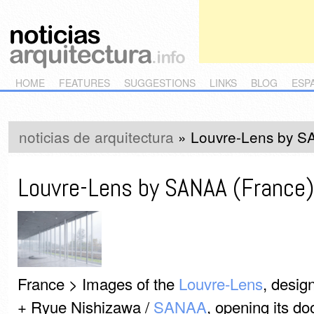
Main menu
Skip to primary content
Skip to secondary content
HOME
FEATURES
SUGGESTIONS
LINKS
BLOG
ESP
noticias de arquitectura
»
Louvre-Lens by S
Louvre-Lens by SANAA (France)
France > Images of the
Louvre-Lens
, desig
+ Ryue Nishizawa /
SANAA
, opening its do