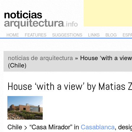
Main menu
Skip to primary content
Skip to secondary content
HOME
FEATURES
SUGGESTIONS
LINKS
BLOG
ESP
noticias de arquitectura
»
House ‘with a view
(Chile)
House ‘with a view’ by Matias Z
Chile > “Casa Mirador” in
Casablanca
, des