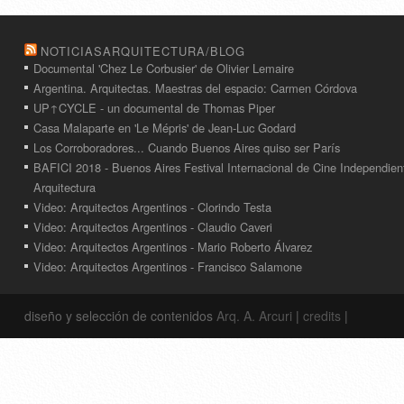
NOTICIASARQUITECTURA/BLOG
Documental 'Chez Le Corbusier' de Olivier Lemaire
Argentina. Arquitectas. Maestras del espacio: Carmen Córdova
UP↑CYCLE - un documental de Thomas Piper
Casa Malaparte en 'Le Mépris' de Jean-Luc Godard
Los Corroboradores... Cuando Buenos Aires quiso ser París
BAFICI 2018 - Buenos Aires Festival Internacional de Cine Independien
Arquitectura
Video: Arquitectos Argentinos - Clorindo Testa
Video: Arquitectos Argentinos - Claudio Caveri
Video: Arquitectos Argentinos - Mario Roberto Álvarez
Video: Arquitectos Argentinos - Francisco Salamone
diseño y selección de contenidos
Arq. A. Arcuri
|
credits
|